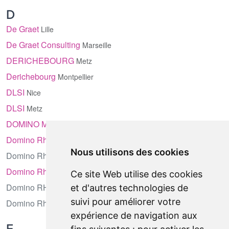
D
De Graet
Lille
De Graet Consulting
Marseille
DERICHEBOURG
Metz
Derichebourg
Montpellier
DLSI
Nice
DLSI
Metz
DOMINO MISSIONS
Metz
Domino Rh
Nice
Nous utilisons des cookies
Domino Rh
Grenoble
Domino Rh
Montpellier
Ce site Web utilise des cookies
Domino RH
Chambéry
et d'autres technologies de
suivi pour améliorer votre
Domino Rh
Dijon
expérience de navigation aux
E