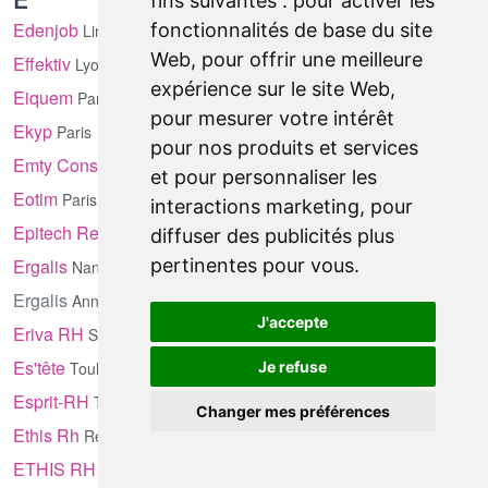
fins suivantes :
pour activer les
Edenjob
fonctionnalités de base du site
Limoges
Web
,
pour offrir une meilleure
Effektiv
Lyon
expérience sur le site Web
,
Eiquem
Paris
pour mesurer votre intérêt
Ekyp
Paris
pour nos produits et services
Emty Consulting
Paris
et pour personnaliser les
Eotim
Paris
interactions marketing
,
pour
Epitech Recrutement
Lyon
diffuser des publicités plus
Ergalis
pertinentes pour vous
.
Nancy
Ergalis
Annecy
J'accepte
Eriva RH
Saint-Étienne
Es'tête
Toulouse
Je refuse
Esprit-RH
Toulouse
Changer mes préférences
Ethis Rh
Rennes
ETHIS RH
Saint-Herblain