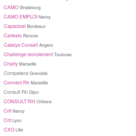
CAMO
Strasbourg
CAMO EMPLOI
Nancy
Capactuel
Bordeaux
Cartesio
Rennes
Catalys Conseil
Angers
Challenge recrutement
Toulouse
Charly
Marseille
Competens
Grenoble
Connect Rh
Marseille
Consult Rh
Dijon
CONSULT’RH
Orléans
Crit
Nancy
Crit
Lyon
CXG
Lille