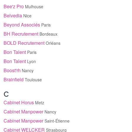
Bee'z Pro
Mulhouse
Belvedia
Nice
Beyond Associés
Paris
BH Recrutement
Bordeaux
BOLD Recrutement
Orléans
Bon Talent
Paris
Bon Talent
Lyon
Boost'rh
Nancy
Brainfield
Toulouse
C
Cabinet Horus
Metz
Cabinet Manpower
Nancy
Cabinet Manpower
Saint-Étienne
Cabinet WELCKER
Strasbourg