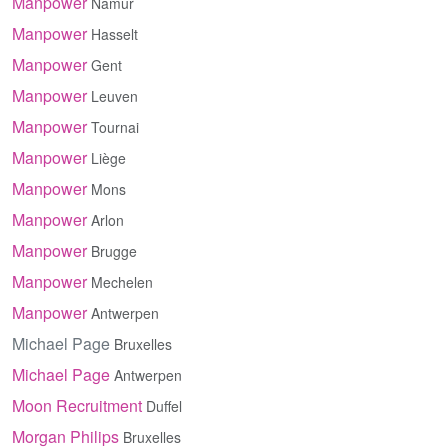
Manpower
Namur
Manpower
Hasselt
Manpower
Gent
Manpower
Leuven
Manpower
Tournai
Manpower
Liège
Manpower
Mons
Manpower
Arlon
Manpower
Brugge
Manpower
Mechelen
Manpower
Antwerpen
Michael Page
Bruxelles
Michael Page
Antwerpen
Moon Recruitment
Duffel
Morgan Philips
Bruxelles