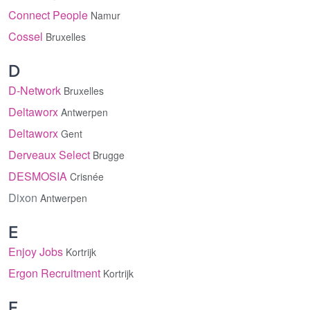
Connect People
Namur
Cossel
Bruxelles
D
D-Network
Bruxelles
Deltaworx
Antwerpen
Deltaworx
Gent
Derveaux Select
Brugge
DESMOSIA
Crisnée
Dixon
Antwerpen
E
Enjoy Jobs
Kortrijk
Ergon Recruitment
Kortrijk
F