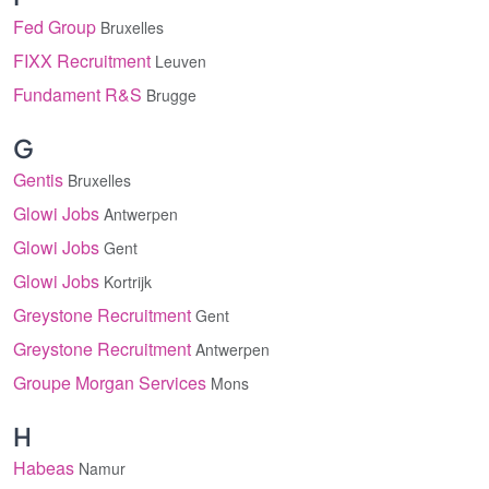
Fed Group
Bruxelles
FIXX Recruitment
Leuven
Fundament R&S
Brugge
G
Gentis
Bruxelles
Glowi Jobs
Antwerpen
Glowi Jobs
Gent
Glowi Jobs
Kortrijk
Greystone Recruitment
Gent
Greystone Recruitment
Antwerpen
Groupe Morgan Services
Mons
H
Habeas
Namur