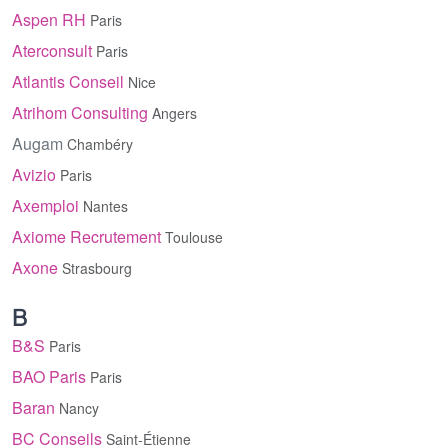
Aspen RH
Paris
Aterconsult
Paris
Atlantis Conseil
Nice
Atrihom Consulting
Angers
Augam
Chambéry
Avizio
Paris
Axemploi
Nantes
Axiome Recrutement
Toulouse
Axone
Strasbourg
B
B&S
Paris
BAO Paris
Paris
Baran
Nancy
BC Conseils
Saint-Étienne