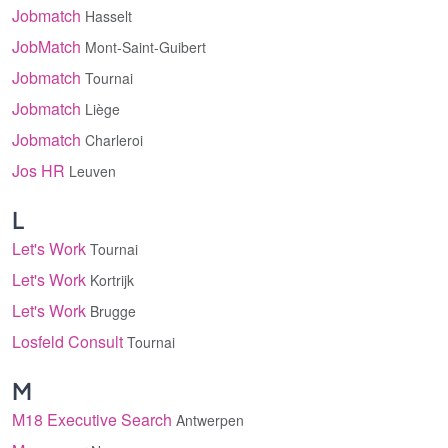
Jobmatch
Hasselt
JobMatch
Mont-Saint-Guibert
Jobmatch
Tournai
Jobmatch
Liège
Jobmatch
Charleroi
Jos HR
Leuven
L
Let's Work
Tournai
Let's Work
Kortrijk
Let's Work
Brugge
Losfeld Consult
Tournai
M
M18 Executive Search
Antwerpen