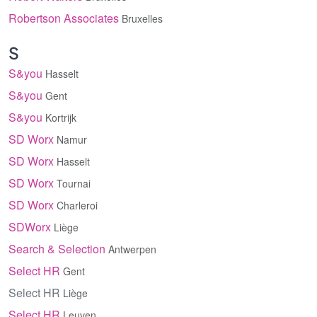
Robertson Associates
Bruxelles
S
S&you
Hasselt
S&you
Gent
S&you
Kortrijk
SD Worx
Namur
SD Worx
Hasselt
SD Worx
Tournai
SD Worx
Charleroi
SDWorx
Liège
Search & Selection
Antwerpen
Select HR
Gent
Select HR
Liège
Select HR
Leuven