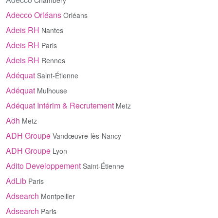
Chambéry
Adecco Orléans
Orléans
Adeis RH
Nantes
Adeis RH
Paris
Adeis RH
Rennes
Adéquat
Saint-Étienne
Adéquat
Mulhouse
Adéquat Intérim & Recrutement
Metz
Adh
Metz
ADH Groupe
Vandœuvre-lès-Nancy
ADH Groupe
Lyon
Adito Developpement
Saint-Étienne
AdLib
Paris
Adsearch
Montpellier
Adsearch
Paris