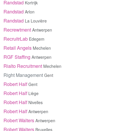
Randstad
Kortrijk
Randstad
Arlon
Randstad
La Louvière
Recrewtment
Antwerpen
RecruitrLab
Edegem
Retail Angels
Mechelen
RGF Staffing
Antwerpen
Rialto Recruitment
Mechelen
Right Management
Gent
Robert Half
Gent
Robert Half
Liège
Robert Half
Nivelles
Robert Half
Antwerpen
Robert Walters
Antwerpen
Robert Walters
Bruxelles