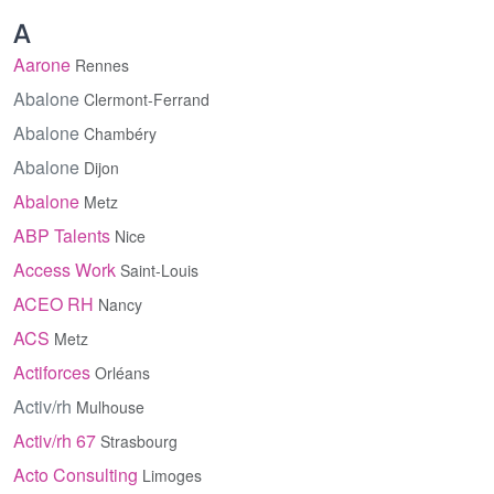
A
Aarone
Rennes
Abalone
Clermont-Ferrand
Abalone
Chambéry
Abalone
Dijon
Abalone
Metz
ABP Talents
Nice
Access Work
Saint-Louis
ACEO RH
Nancy
ACS
Metz
Actiforces
Orléans
Activ/rh
Mulhouse
Activ/rh 67
Strasbourg
Acto Consulting
Limoges