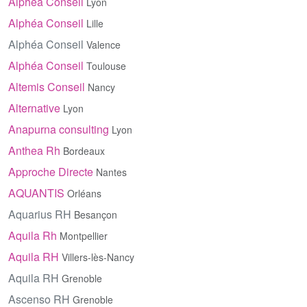
Alphéa Conseil
Lyon
Alphéa Conseil
Lille
Alphéa Conseil
Valence
Alphéa Conseil
Toulouse
Altemis Conseil
Nancy
Alternative
Lyon
Anapurna consulting
Lyon
Anthea Rh
Bordeaux
Approche Directe
Nantes
AQUANTIS
Orléans
Aquarius RH
Besançon
Aquila Rh
Montpellier
Aquila RH
Villers-lès-Nancy
Aquila RH
Grenoble
Ascenso RH
Grenoble