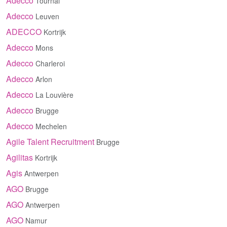
Adecco
Tournai
Adecco
Leuven
ADECCO
Kortrijk
Adecco
Mons
Adecco
Charleroi
Adecco
Arlon
Adecco
La Louvière
Adecco
Brugge
Adecco
Mechelen
Agile Talent Recruitment
Brugge
Agilitas
Kortrijk
Agis
Antwerpen
AGO
Brugge
AGO
Antwerpen
AGO
Namur