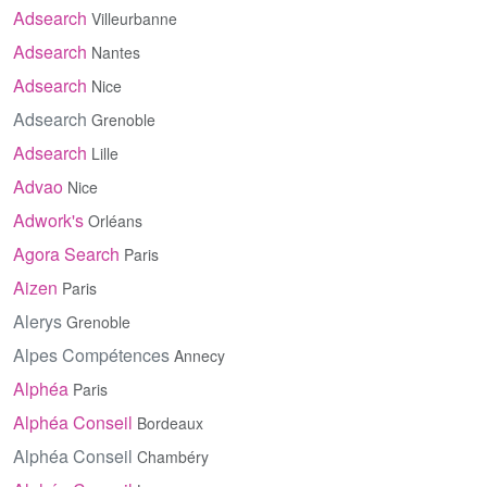
Adsearch
Villeurbanne
Adsearch
Nantes
Adsearch
Nice
Adsearch
Grenoble
Adsearch
Lille
Advao
Nice
Adwork's
Orléans
Agora Search
Paris
Aizen
Paris
Alerys
Grenoble
Alpes Compétences
Annecy
Alphéa
Paris
Alphéa Conseil
Bordeaux
Alphéa Conseil
Chambéry