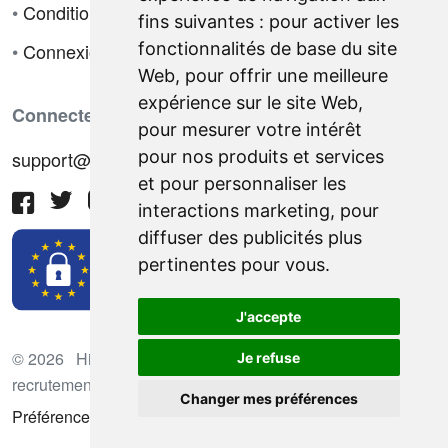
•
Conditions de vente
fins suivantes :
pour activer les
fonctionnalités de base du site
•
Connexion
Web
,
pour offrir une meilleure
expérience sur le site Web
,
Connectez-vous avec nous
pour mesurer votre intérêt
pour nos produits et services
support@hiringnotes.com
et pour personnaliser les
interactions marketing
,
pour
diffuser des publicités plus
pertinentes pour vous
.
J'accepte
© 2026 Hiring Notes. Plateforme international de
Je refuse
recrutement
Changer mes préférences
Préférences des cookies