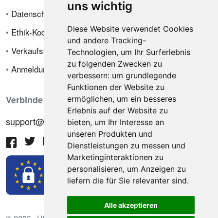
uns wichtig
•
Datenschutzrichtlinie
Diese Website verwendet Cookies
•
Ethik-Kodex
und andere Tracking-
•
Verkaufsbedingungen
Technologien, um Ihr Surferlebnis
zu folgenden Zwecken zu
•
Anmeldung
verbessern:
um grundlegende
Funktionen der Website zu
Verbinde dich mit uns
ermöglichen
,
um ein besseres
Erlebnis auf der Website zu
support@hiringnotes.com
bieten
,
um Ihr Interesse an
unseren Produkten und
Dienstleistungen zu messen und
Marketinginteraktionen zu
personalisieren
,
um Anzeigen zu
liefern die für Sie relevanter sind
.
Alle akzeptieren