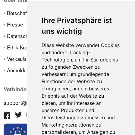
•
Botschafterprogramm
Ihre Privatsphäre ist
•
Presse
uns wichtig
•
Datenschutzrichtlinie
Diese Website verwendet Cookies
•
Ethik-Kodex
und andere Tracking-
•
Verkaufsbedingungen
Technologien, um Ihr Surferlebnis
zu folgenden Zwecken zu
•
Anmeldung
verbessern:
um grundlegende
Funktionen der Website zu
Verbinde dich mit uns
ermöglichen
,
um ein besseres
Erlebnis auf der Website zu
support@hiringnotes.com
bieten
,
um Ihr Interesse an
unseren Produkten und
Dienstleistungen zu messen und
Marketinginteraktionen zu
personalisieren
,
um Anzeigen zu