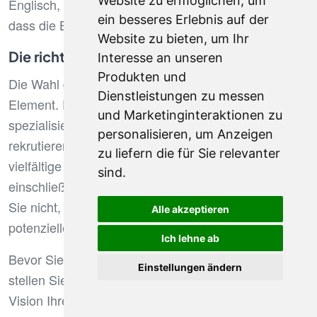
Website zu ermöglichen
,
um
Englisch, ein großer Vorteil sein. Stellen Sie sicher,
ein besseres Erlebnis auf der
dass die Beratung diese Prioritäten gut versteht.
Website zu bieten
,
um Ihr
Die richtige Personalberatung auswählen
Interesse an unseren
Produkten und
Die Wahl der Personalberatung ist ein bestimmendes
Dienstleistungen zu messen
Element. Es ist wesentlich, eine auf den Sektor
und Marketinginteraktionen zu
spezialisierte Beratung auszuwählen, für den Sie
personalisieren
,
um Anzeigen
rekrutieren. In Brüssel haben viele Beratungen
zu liefern die für Sie relevanter
vielfältige Expertise, von Finanzen bis Technologie,
sind
.
einschließlich Rechts- und Personalberufen. Zögern
Sie nicht, ihr lokales Marktwissen und ihr Netzwerk
Alle akzeptieren
potenzieller Kandidaten zu bewerten.
Ich lehne ab
Bevor Sie einen Kooperationsvertrag unterzeichnen,
Einstellungen ändern
stellen Sie sicher, dass die Beratung eine klare
Vision Ihrer Erwartungen teilt, sowohl in Bezug auf