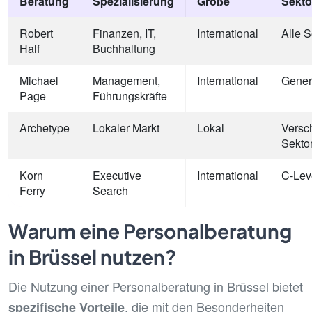
Beratung
Spezialisierung
Größe
Sekto
Robert
Finanzen, IT,
International
Alle 
Half
Buchhaltung
Michael
Management,
International
Genera
Page
Führungskräfte
Archetype
Lokaler Markt
Lokal
Versc
Sekto
Korn
Executive
International
C-Lev
Ferry
Search
Warum eine Personalberatung
in Brüssel nutzen?
Die Nutzung einer Personalberatung in Brüssel bietet
, die mit den Besonderheiten
spezifische Vorteile