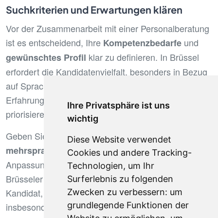
Suchkriterien und Erwartungen klären
Vor der Zusammenarbeit mit einer Personalberatung
ist es entscheidend, Ihre
und
Kompetenzbedarfe
klar zu definieren. In Brüssel
gewünschtes Profil
erfordert die Kandidatenvielfalt, besonders in Bezug
auf Sprachkompetenzen und internationale
Erfahrung, gute Kommunikation über zu
Ihre Privatsphäre ist uns
priorisierende spezifische Kriterien.
wichtig
Geben Sie klar Ihre Erwartungen bezüglich
Diese Website verwendet
und kultureller
mehrsprachiger Kompetenzen
Cookies und andere Tracking-
Anpassungsfähigkeit der Kandidaten an. Da der
Technologien, um Ihr
Brüsseler Markt kosmopolitisch ist, wird ein
Surferlebnis zu folgenden
Kandidat, der mehrere Sprachen beherrscht,
Zwecken zu verbessern:
um
grundlegende Funktionen der
insbesondere Französisch, Niederländisch und