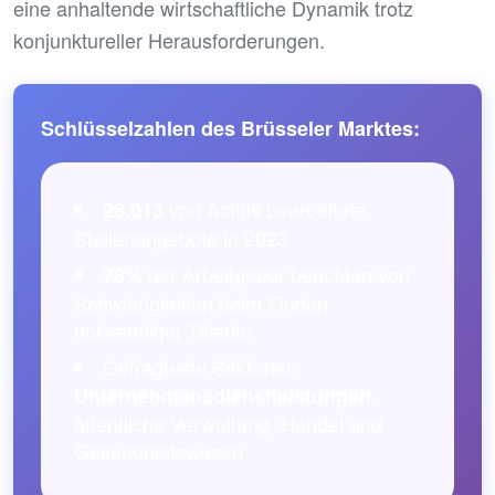
eine anhaltende wirtschaftliche Dynamik trotz
konjunktureller Herausforderungen.
Schlüsselzahlen des Brüsseler Marktes:
von Actiris bearbeitete
28.013
Stellenangebote in 2023
der Arbeitgeber berichten von
78%
Schwierigkeiten beim Finden
notwendiger Talente
Gefragteste Sektoren:
,
Unternehmensdienstleistungen
öffentliche Verwaltung, Handel und
Gesundheitswesen