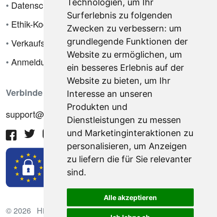
Technologien, um Ihr
•
Datenschutzrichtlinie
Surferlebnis zu folgenden
•
Ethik-Kodex
Zwecken zu verbessern:
um
•
Verkaufsbedingungen
grundlegende Funktionen der
Website zu ermöglichen
,
um
•
Anmeldung
ein besseres Erlebnis auf der
Website zu bieten
,
um Ihr
Verbinde dich mit uns
Interesse an unseren
Produkten und
support@hiringnotes.com
Dienstleistungen zu messen
und Marketinginteraktionen zu
personalisieren
,
um Anzeigen
zu liefern die für Sie relevanter
sind
.
Alle akzeptieren
© 2026 Hiring Notes. Internationale Rekrutierungsplattform