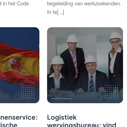
d in het Code
begeleiding van werkzoekenden.
In te[...]
nenservice:
Logistiek
rische
wervingsbureau: vind