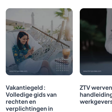
Vakantiegeld :
ZTV werven
Volledige gids van
handleidin
rechten en
werkgever
verplichtingen in