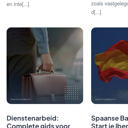
zoals vastgeleg
en inte[...]
d[...]
Dienstenarbeid:
Spaanse Ba
Complete gids voor
Start je Ibe