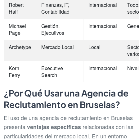
Robert
Finanzas, IT,
Internacional
Todo
Half
Contabilidad
secto
Michael
Gestión,
Internacional
Gener
Page
Ejecutivos
Archetype
Mercado Local
Local
Sect
vario
Korn
Executive
Internacional
Nivel
Ferry
Search
¿Por Qué Usar una Agencia de
Reclutamiento en Bruselas?
El uso de una agencia de reclutamiento en Bruselas
presenta
relacionadas con las
ventajas específicas
particularidades del mercado local. En un entorno