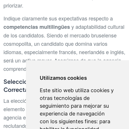
priorizar.
Indique claramente sus expectativas respecto a
y adaptabilidad cultural
competencias multilingües
de los candidatos. Siendo el mercado bruselense
cosmopolita, un candidato que domina varios
idiomas, especialmente francés, neerlandés e inglés,
será un activo mayor. Asegúrese de que la agencia
comprenda bien estas prioridades.
Utilizamos cookies
Seleccionar la Agencia de Reclutamiento
Correcta
Este sitio web utiliza cookies y
otras tecnologías de
La elección de la agencia de reclutamiento es un
seguimiento para mejorar su
elemento determinante. Es esencial seleccionar una
experiencia de navegación
agencia especializada en el sector para el cual está
con los siguientes fines:
para
reclutando. En Bruselas, muchas agencias tienen