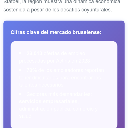
Statbel, la región muestra una dinámica económica
sostenida a pesar de los desafíos coyunturales.
Cifras clave del mercado bruselense:
ofertas de empleo
28,013
procesadas por Actiris en 2023
de los empleadores reportan
78%
tener dificultades para encontrar los
talentos necesarios
Sectores más demandantes:
,
servicios empresariales
administración pública, comercio y
salud