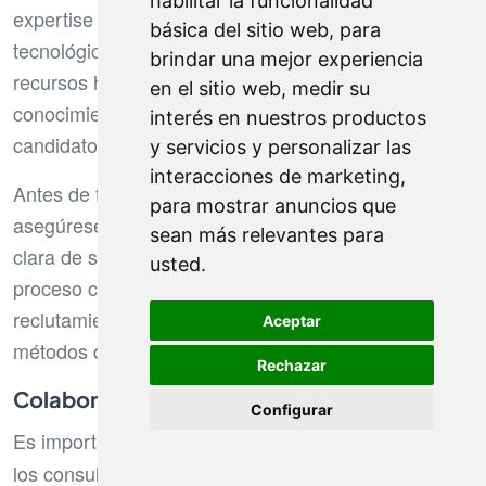
habilitar la funcionalidad
expertise variada, yendo de finanzas al sector
básica del sitio web
,
para
tecnológico, pasando por profesiones legales y de
brindar una mejor experiencia
recursos humanos. No dude en evaluar su
en el sitio web
,
medir su
conocimiento del mercado local y su red de
interés en nuestros productos
candidatos potenciales.
y servicios y personalizar las
interacciones de marketing
,
Antes de firmar un contrato de colaboración,
para mostrar anuncios que
asegúrese de que la agencia comparta una visión
sean más relevantes para
clara de sus expectativas, tanto en términos de
usted
.
proceso como de plazos. Las buenas agencias de
reclutamiento podrán ofrecerle visibilidad sobre sus
Aceptar
métodos de selección y resultados previos.
Rechazar
Colaborar Efectivamente con las Agencias
Configurar
Es importante mantener una relación
con
proactiva
los consultores de las agencias de reclutamiento.