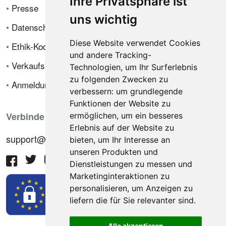
Ihre Privatsphäre ist
•
Presse
uns wichtig
•
Datenschutzrichtlinie
Diese Website verwendet Cookies
•
Ethik-Kodex
und andere Tracking-
•
Verkaufsbedingungen
Technologien, um Ihr Surferlebnis
zu folgenden Zwecken zu
•
Anmeldung
verbessern:
um grundlegende
Funktionen der Website zu
Verbinde dich mit uns
ermöglichen
,
um ein besseres
Erlebnis auf der Website zu
support@hiringnotes.com
bieten
,
um Ihr Interesse an
unseren Produkten und
Dienstleistungen zu messen und
Marketinginteraktionen zu
personalisieren
,
um Anzeigen zu
liefern die für Sie relevanter sind
.
Alle akzeptieren