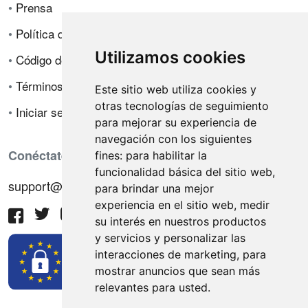
•
Prensa
•
Política de privacidad
Utilizamos cookies
•
Código de ética
•
Términos de venta
Este sitio web utiliza cookies y
otras tecnologías de seguimiento
•
Iniciar sesión
para mejorar su experiencia de
navegación con los siguientes
Conéctate con nosotros
fines:
para habilitar la
funcionalidad básica del sitio web
,
support@hiringnotes.com
para brindar una mejor
experiencia en el sitio web
,
medir
su interés en nuestros productos
y servicios y personalizar las
interacciones de marketing
,
para
mostrar anuncios que sean más
relevantes para usted
.