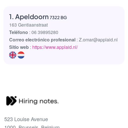
1. Apeldoorn
7322 BG
163 Gentiaanstraat
Teléfono
: 06 39895280
Correo electrónico profesional
: Z.omar@applaid.nl
Sitio web
:
https://www.applaid.nl/
523 Louise Avenue
1000, Brussels, Belgium.