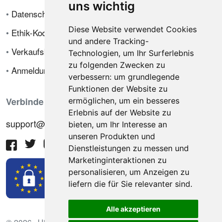
uns wichtig
•
Datenschutzrichtlinie
Diese Website verwendet Cookies
•
Ethik-Kodex
und andere Tracking-
•
Verkaufsbedingungen
Technologien, um Ihr Surferlebnis
zu folgenden Zwecken zu
•
Anmeldung
verbessern:
um grundlegende
Funktionen der Website zu
Verbinde dich mit uns
ermöglichen
,
um ein besseres
Erlebnis auf der Website zu
support@hiringnotes.com
bieten
,
um Ihr Interesse an
unseren Produkten und
Dienstleistungen zu messen und
Marketinginteraktionen zu
personalisieren
,
um Anzeigen zu
liefern die für Sie relevanter sind
.
Alle akzeptieren