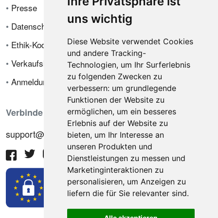
Ihre Privatsphäre ist
•
Presse
uns wichtig
•
Datenschutzrichtlinie
Diese Website verwendet Cookies
•
Ethik-Kodex
und andere Tracking-
•
Verkaufsbedingungen
Technologien, um Ihr Surferlebnis
zu folgenden Zwecken zu
•
Anmeldung
verbessern:
um grundlegende
Funktionen der Website zu
Verbinde dich mit uns
ermöglichen
,
um ein besseres
Erlebnis auf der Website zu
support@hiringnotes.com
bieten
,
um Ihr Interesse an
unseren Produkten und
Dienstleistungen zu messen und
Marketinginteraktionen zu
personalisieren
,
um Anzeigen zu
liefern die für Sie relevanter sind
.
Alle akzeptieren