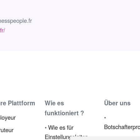
esspeople.fr
r/
re Plattform
Wie es
Über uns
funktioniert ?
loyeur
•
Botschafterp
•
Wie es für
uteur
Einstellungsleiter
•
Presse