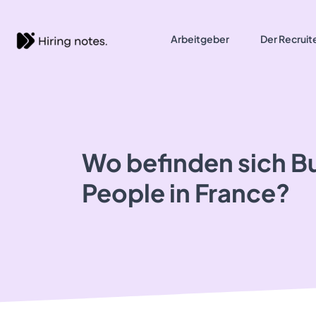
Arbeitgeber
Der Recruit
Wo befinden sich B
People in France?