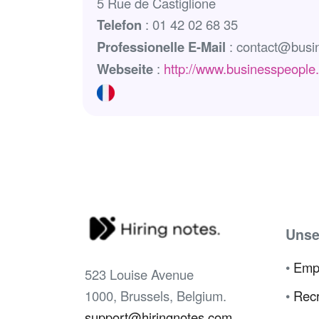
5 Rue de Castiglione
Telefon
: 01 42 02 68 35
Professionelle E-Mail
: contact@busin
Webseite
:
http://www.businesspeople.f
Unse
•
Emp
523 Louise Avenue
1000, Brussels, Belgium.
•
Recr
support@hiringnotes.com