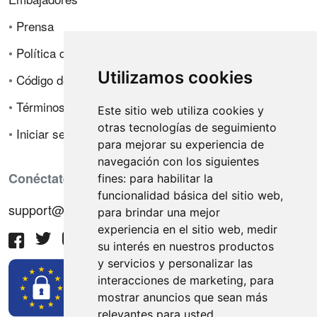
•
Prensa
•
Política de privacidad
Utilizamos cookies
•
Código de ética
•
Términos de venta
Este sitio web utiliza cookies y
otras tecnologías de seguimiento
•
Iniciar sesión
para mejorar su experiencia de
navegación con los siguientes
Conéctate con nosotros
fines:
para habilitar la
funcionalidad básica del sitio web
,
support@hiringnotes.com
para brindar una mejor
experiencia en el sitio web
,
medir
su interés en nuestros productos
y servicios y personalizar las
interacciones de marketing
,
para
mostrar anuncios que sean más
relevantes para usted
.