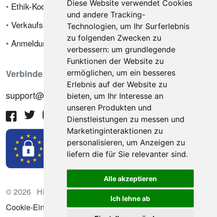
Diese Website verwendet Cookies
•
Ethik-Kodex
und andere Tracking-
•
Verkaufsbedingungen
Technologien, um Ihr Surferlebnis
zu folgenden Zwecken zu
•
Anmeldung
verbessern:
um grundlegende
Funktionen der Website zu
Verbinde dich mit uns
ermöglichen
,
um ein besseres
Erlebnis auf der Website zu
support@hiringnotes.com
bieten
,
um Ihr Interesse an
unseren Produkten und
Dienstleistungen zu messen und
Marketinginteraktionen zu
personalisieren
,
um Anzeigen zu
liefern die für Sie relevanter sind
.
Alle akzeptieren
© 2026 Hiring Notes. Internationale Rekrutierungsplattform
Ich lehne ab
Cookie-Einstellungen aktualisieren