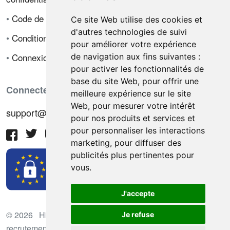
•
Code de déontologie
Ce site Web utilise des cookies et
d'autres technologies de suivi
•
Conditions de vente
pour améliorer votre expérience
•
Connexion
de navigation aux fins suivantes :
pour activer les fonctionnalités de
base du site Web
,
pour offrir une
Connectez-vous avec nous
meilleure expérience sur le site
Web
,
pour mesurer votre intérêt
support@hiringnotes.com
pour nos produits et services et
pour personnaliser les interactions
marketing
,
pour diffuser des
publicités plus pertinentes pour
vous
.
J'accepte
© 2026 Hiring Notes. Plateforme international de
Je refuse
recrutement