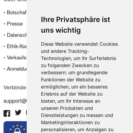
•
Botschafterprogramm
Ihre Privatsphäre ist
•
Presse
uns wichtig
•
Datenschutzrichtlinie
Diese Website verwendet Cookies
•
Ethik-Kodex
und andere Tracking-
•
Verkaufsbedingungen
Technologien, um Ihr Surferlebnis
zu folgenden Zwecken zu
•
Anmeldung
verbessern:
um grundlegende
Funktionen der Website zu
Verbinde dich mit uns
ermöglichen
,
um ein besseres
Erlebnis auf der Website zu
support@hiringnotes.com
bieten
,
um Ihr Interesse an
unseren Produkten und
Dienstleistungen zu messen und
Marketinginteraktionen zu
personalisieren
,
um Anzeigen zu