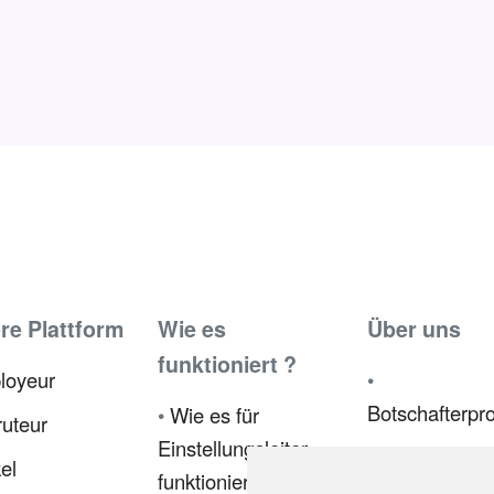
re Plattform
Wie es
Über uns
funktioniert ?
loyeur
•
Botschafterp
•
Wie es für
uteur
Einstellungsleiter
•
Presse
kel
funktioniert