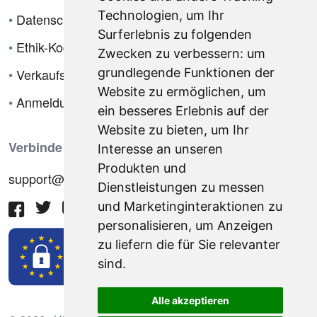
Technologien, um Ihr
•
Datenschutzrichtlinie
Surferlebnis zu folgenden
•
Ethik-Kodex
Zwecken zu verbessern:
um
•
Verkaufsbedingungen
grundlegende Funktionen der
Website zu ermöglichen
,
um
•
Anmeldung
ein besseres Erlebnis auf der
Website zu bieten
,
um Ihr
Verbinde dich mit uns
Interesse an unseren
Produkten und
support@hiringnotes.com
Dienstleistungen zu messen
und Marketinginteraktionen zu
personalisieren
,
um Anzeigen
zu liefern die für Sie relevanter
sind
.
Alle akzeptieren