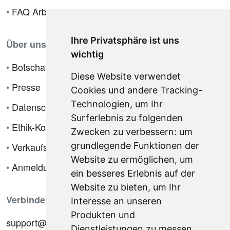
•
FAQ Arbeitgeber
Ihre Privatsphäre ist uns
Über uns
wichtig
•
Botschafterprogramm
Diese Website verwendet
•
Presse
Cookies und andere Tracking-
Technologien, um Ihr
•
Datenschutzrichtlinie
Surferlebnis zu folgenden
•
Ethik-Kodex
Zwecken zu verbessern:
um
•
Verkaufsbedingungen
grundlegende Funktionen der
Website zu ermöglichen
,
um
•
Anmeldung
ein besseres Erlebnis auf der
Website zu bieten
,
um Ihr
Verbinde dich mit uns
Interesse an unseren
Produkten und
support@hiringnotes.com
Dienstleistungen zu messen