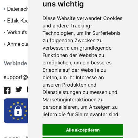
uns wichtig
•
Datenschutzrichtlinie
Diese Website verwendet Cookies
•
Ethik-Kodex
und andere Tracking-
•
Verkaufsbedingungen
Technologien, um Ihr Surferlebnis
zu folgenden Zwecken zu
•
Anmeldung
verbessern:
um grundlegende
Funktionen der Website zu
Verbinde dich mit uns
ermöglichen
,
um ein besseres
Erlebnis auf der Website zu
support@hiringnotes.com
bieten
,
um Ihr Interesse an
unseren Produkten und
Dienstleistungen zu messen und
Marketinginteraktionen zu
personalisieren
,
um Anzeigen zu
liefern die für Sie relevanter sind
.
Alle akzeptieren