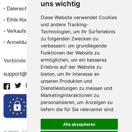
uns wichtig
•
Datenschutzrichtlinie
Diese Website verwendet Cookies
•
Ethik-Kodex
und andere Tracking-
•
Verkaufsbedingungen
Technologien, um Ihr Surferlebnis
zu folgenden Zwecken zu
•
Anmeldung
verbessern:
um grundlegende
Funktionen der Website zu
Verbinde dich mit uns
ermöglichen
,
um ein besseres
Erlebnis auf der Website zu
support@hiringnotes.com
bieten
,
um Ihr Interesse an
unseren Produkten und
Dienstleistungen zu messen und
Marketinginteraktionen zu
personalisieren
,
um Anzeigen zu
liefern die für Sie relevanter sind
.
Alle akzeptieren