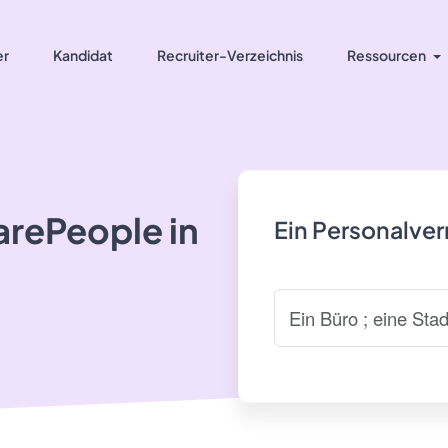
er
Kandidat
Recruiter-Verzeichnis
Ressourcen
arePeople in
Ein Personalve