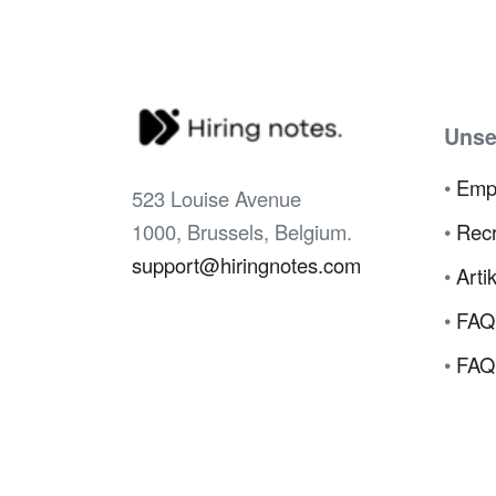
Unse
•
Emp
523 Louise Avenue
1000, Brussels, Belgium.
•
Recr
support@hiringnotes.com
•
Arti
•
FAQ 
•
FAQ 