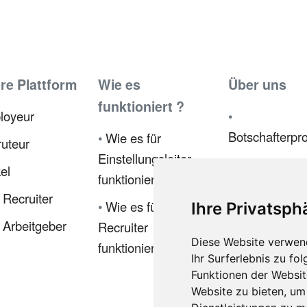
re Plattform
Wie es
Über uns
funktioniert ?
loyeur
•
Botschafterp
•
Wie es für
uteur
Einstellungsleiter
•
Presse
kel
funktioniert
•
Recruiter
•
Wie es für
Ihre Privatsph
Datenschutzric
Arbeitgeber
Recruiter
•
Ethik-Kodex
Diese Website verwen
funktioniert
Ihr Surferlebnis zu f
•
Funktionen der Websi
Verkaufsbedi
Website zu bieten
,
um 