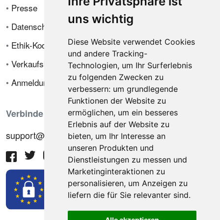
Ihre Privatsphäre ist
•
Presse
uns wichtig
•
Datenschutzrichtlinie
Diese Website verwendet Cookies
•
Ethik-Kodex
und andere Tracking-
•
Verkaufsbedingungen
Technologien, um Ihr Surferlebnis
zu folgenden Zwecken zu
•
Anmeldung
verbessern:
um grundlegende
Funktionen der Website zu
Verbinde dich mit uns
ermöglichen
,
um ein besseres
Erlebnis auf der Website zu
support@hiringnotes.com
bieten
,
um Ihr Interesse an
unseren Produkten und
Dienstleistungen zu messen und
Marketinginteraktionen zu
personalisieren
,
um Anzeigen zu
liefern die für Sie relevanter sind
.
Alle akzeptieren