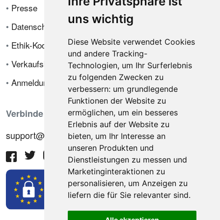
Ihre Privatsphäre ist
•
Presse
uns wichtig
•
Datenschutzrichtlinie
Diese Website verwendet Cookies
•
Ethik-Kodex
und andere Tracking-
•
Verkaufsbedingungen
Technologien, um Ihr Surferlebnis
zu folgenden Zwecken zu
•
Anmeldung
verbessern:
um grundlegende
Funktionen der Website zu
Verbinde dich mit uns
ermöglichen
,
um ein besseres
Erlebnis auf der Website zu
support@hiringnotes.com
bieten
,
um Ihr Interesse an
unseren Produkten und
Dienstleistungen zu messen und
Marketinginteraktionen zu
personalisieren
,
um Anzeigen zu
liefern die für Sie relevanter sind
.
Alle akzeptieren