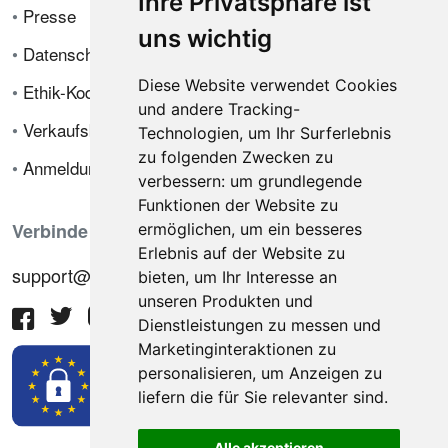
Ihre Privatsphäre ist
•
Presse
uns wichtig
•
Datenschutzrichtlinie
Diese Website verwendet Cookies
•
Ethik-Kodex
und andere Tracking-
•
Verkaufsbedingungen
Technologien, um Ihr Surferlebnis
zu folgenden Zwecken zu
•
Anmeldung
verbessern:
um grundlegende
Funktionen der Website zu
Verbinde dich mit uns
ermöglichen
,
um ein besseres
Erlebnis auf der Website zu
support@hiringnotes.com
bieten
,
um Ihr Interesse an
unseren Produkten und
Dienstleistungen zu messen und
Marketinginteraktionen zu
personalisieren
,
um Anzeigen zu
liefern die für Sie relevanter sind
.
Alle akzeptieren