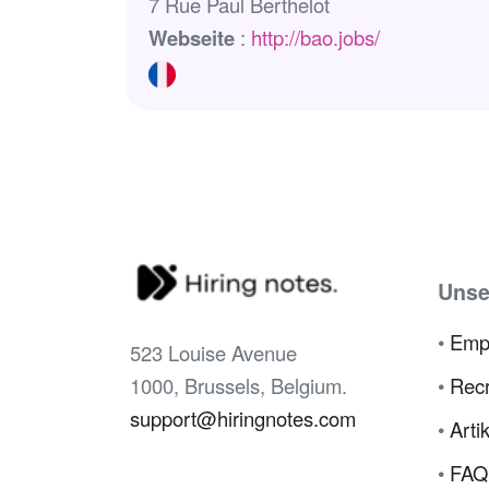
7 Rue Paul Berthelot
Webseite
:
http://bao.jobs/
Unse
•
Emp
523 Louise Avenue
1000, Brussels, Belgium.
•
Recr
support@hiringnotes.com
•
Arti
•
FAQ 