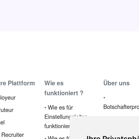
re Plattform
Wie es
Über uns
funktioniert ?
loyeur
•
Botschafterp
•
Wie es für
uteur
Einstellungsleiter
•
Presse
kel
funktioniert
•
Recruiter
•
Wie es für
Ihre Privatsph