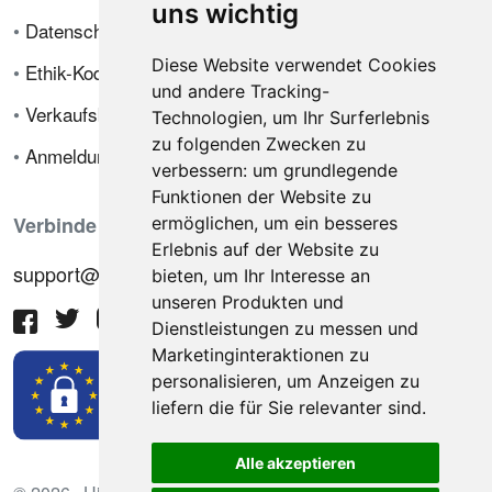
uns wichtig
•
Datenschutzrichtlinie
Diese Website verwendet Cookies
•
Ethik-Kodex
und andere Tracking-
•
Verkaufsbedingungen
Technologien, um Ihr Surferlebnis
zu folgenden Zwecken zu
•
Anmeldung
verbessern:
um grundlegende
Funktionen der Website zu
Verbinde dich mit uns
ermöglichen
,
um ein besseres
Erlebnis auf der Website zu
support@hiringnotes.com
bieten
,
um Ihr Interesse an
unseren Produkten und
Dienstleistungen zu messen und
Marketinginteraktionen zu
personalisieren
,
um Anzeigen zu
liefern die für Sie relevanter sind
.
Alle akzeptieren