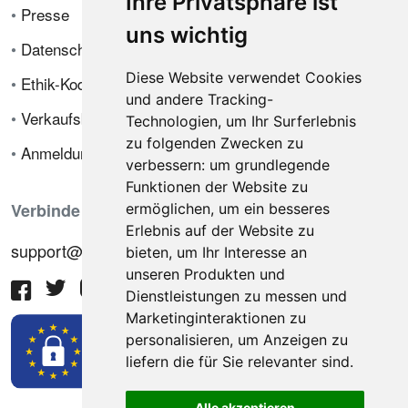
Ihre Privatsphäre ist
•
Presse
uns wichtig
•
Datenschutzrichtlinie
Diese Website verwendet Cookies
•
Ethik-Kodex
und andere Tracking-
•
Verkaufsbedingungen
Technologien, um Ihr Surferlebnis
zu folgenden Zwecken zu
•
Anmeldung
verbessern:
um grundlegende
Funktionen der Website zu
Verbinde dich mit uns
ermöglichen
,
um ein besseres
Erlebnis auf der Website zu
support@hiringnotes.com
bieten
,
um Ihr Interesse an
unseren Produkten und
Dienstleistungen zu messen und
Marketinginteraktionen zu
personalisieren
,
um Anzeigen zu
liefern die für Sie relevanter sind
.
Alle akzeptieren