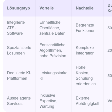
Du
Lösungstyp
Vorteile
Nachteile
Ko
Integrierte
Einheitliche
Begrenzte
ATS-
Oberfläche,
50
Funktionen
Software
zentrale Daten
Fortschrittliche
Spezialisierte
Komplexe
Algorithmen,
20
Lösungen
Integration
hohe Präzision
Hohe
Dedizierte KI-
Leistungsstarke
Kosten,
50
Plattformen
KI
Schulung
erforderlich
Inklusive
Ausgelagerte
Externe
Expertise,
Va
Services
Abhängigkeit
Wartung