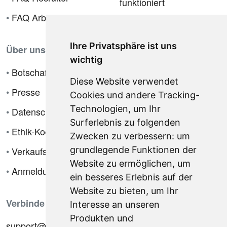
funktioniert
•
FAQ Arbeitgeber
Ihre Privatsphäre ist uns
Über uns
wichtig
•
Botschafterprogramm
Diese Website verwendet
•
Presse
Cookies und andere Tracking-
Technologien, um Ihr
•
Datenschutzrichtlinie
Surferlebnis zu folgenden
•
Ethik-Kodex
Zwecken zu verbessern:
um
•
Verkaufsbedingungen
grundlegende Funktionen der
Website zu ermöglichen
,
um
•
Anmeldung
ein besseres Erlebnis auf der
Website zu bieten
,
um Ihr
Verbinde dich mit uns
Interesse an unseren
Produkten und
support@hiringnotes.com