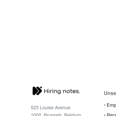
Unse
•
Emp
523 Louise Avenue
1000, Brussels, Belgium.
•
Recr