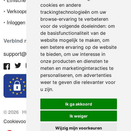
cookies en andere
•
Verkoopsvoorwaarden
trackingtechnologieën om uw
browse-ervaring te verbeteren
•
Inloggen
voor de volgende doeleinden:
om
de basisfunctionaliteit van de
Verbind met ons
website mogelijk te maken
,
om
een betere ervaring op de website
support@hiringnotes.com
te bieden
,
om uw interesse in
onze producten en diensten te
meten en marketinginteracties te
personaliseren
,
om advertenties
weer te geven die relevanter voor
u zijn
.
Ik ga akkoord
© 2026 Hiring Notes. Internationaal wervingsplatform
Ik weiger
Cookievoorkeuren bijwerken
Wijzig mijn voorkeuren