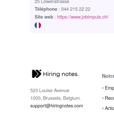
25 Löwenstrasse
Téléphone
: 044 215 22 22
Site web
:
https://www.jobimpuls.ch/
Notr
•
Emp
523 Louise Avenue
1000, Brussels, Belgium.
•
Recr
support@hiringnotes.com
•
Arti