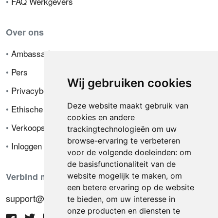
•
FAQ Werkgevers
Over ons
•
Ambassador
•
Pers
Wij gebruiken cookies
•
Privacybeleid
Deze website maakt gebruik van
•
Ethische code
cookies en andere
•
Verkoopsvoorwaarden
trackingtechnologieën om uw
browse-ervaring te verbeteren
•
Inloggen
voor de volgende doeleinden:
om
de basisfunctionaliteit van de
Verbind met ons
website mogelijk te maken
,
om
een betere ervaring op de website
support@hiringnotes.com
te bieden
,
om uw interesse in
onze producten en diensten te