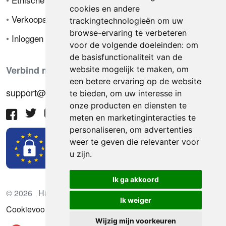
cookies en andere
•
Verkoopsvoorwaarden
trackingtechnologieën om uw
browse-ervaring te verbeteren
•
Inloggen
voor de volgende doeleinden:
om
de basisfunctionaliteit van de
Verbind met ons
website mogelijk te maken
,
om
een betere ervaring op de website
support@hiringnotes.com
te bieden
,
om uw interesse in
onze producten en diensten te
meten en marketinginteracties te
personaliseren
,
om advertenties
weer te geven die relevanter voor
u zijn
.
Ik ga akkoord
© 2026 Hiring Notes. Internationaal wervingsplatform
Ik weiger
Cookievoorkeuren bijwerken
Wijzig mijn voorkeuren