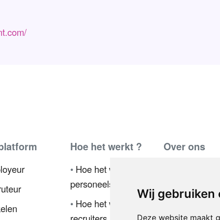
nt.com/
platform
Hoe het werkt ?
Over ons
loyeur
•
Hoe het werkt voor
•
Ambassador
personeelsmanagers
uteur
•
Pers
Wij gebruiken
•
Hoe het werkt voor
kelen
•
Privacybelei
recruiters
Deze website maakt g