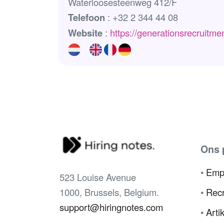
Waterloosesteenweg 412/F
Telefoon
: +32 2 344 44 08
Website
:
https://generationsrecruitme
Ons 
•
Emp
523 Louise Avenue
1000, Brussels, Belgium.
•
Recr
support@hiringnotes.com
•
Arti