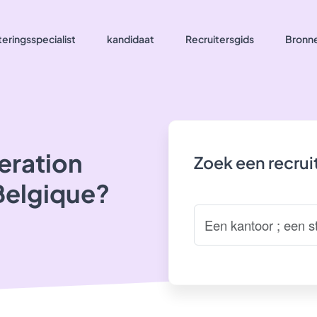
eringsspecialist
kandidaat
Recruitersgids
Bronn
eration
Zoek een recru
 Belgique?