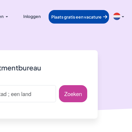
en
Inloggen
Plaats gratis een vacature
itmentbureau
Zoeken