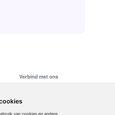
Verbind met ons
support@hiringnotes.com
 cookies
d
ebruik van cookies en andere