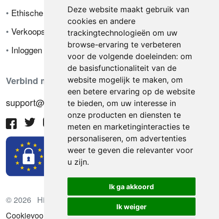
Deze website maakt gebruik van
•
Ethische code
cookies en andere
•
Verkoopsvoorwaarden
trackingtechnologieën om uw
browse-ervaring te verbeteren
•
Inloggen
voor de volgende doeleinden:
om
de basisfunctionaliteit van de
Verbind met ons
website mogelijk te maken
,
om
een betere ervaring op de website
support@hiringnotes.com
te bieden
,
om uw interesse in
onze producten en diensten te
meten en marketinginteracties te
personaliseren
,
om advertenties
weer te geven die relevanter voor
u zijn
.
Ik ga akkoord
© 2026 Hiring Notes. Internationaal wervingsplatform
Ik weiger
Cookievoorkeuren bijwerken