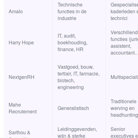
Technische
Gespecialis
Amalo
functies in de
kaderleden 
industrie
technici
Verschillen
IT, audit,
functies (jur
Harry Hope
boekhouding,
assistent,
finance, HR
accountant
Vastgoed, bouw,
tertiair, IT, farmacie,
NextgenRH
Multispeciali
biotech,
engineering
Traditionele
Mahe
Generalistisch
werving en
Recrutement
headhunting
Leidinggevenden,
Senior
Sarthou &
wijn & sterke
executives 