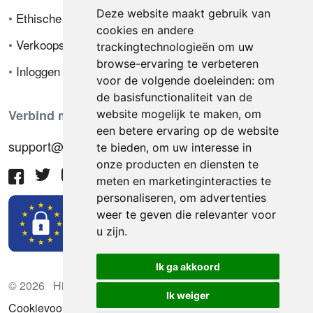
Deze website maakt gebruik van
•
Ethische code
cookies en andere
•
Verkoopsvoorwaarden
trackingtechnologieën om uw
browse-ervaring te verbeteren
•
Inloggen
voor de volgende doeleinden:
om
de basisfunctionaliteit van de
Verbind met ons
website mogelijk te maken
,
om
een betere ervaring op de website
support@hiringnotes.com
te bieden
,
om uw interesse in
onze producten en diensten te
meten en marketinginteracties te
personaliseren
,
om advertenties
weer te geven die relevanter voor
u zijn
.
Ik ga akkoord
© 2026 Hiring Notes. Internationaal wervingsplatform
Ik weiger
Cookievoorkeuren bijwerken