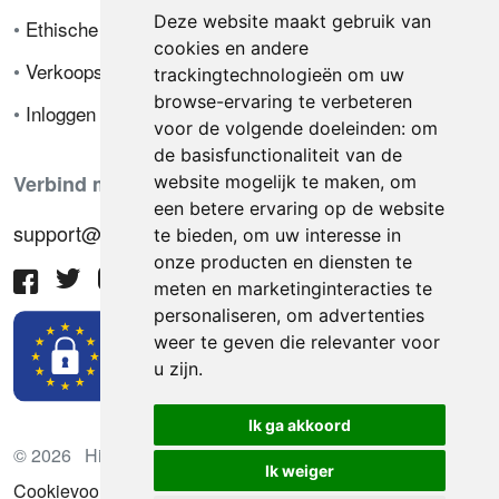
Deze website maakt gebruik van
•
Ethische code
cookies en andere
•
Verkoopsvoorwaarden
trackingtechnologieën om uw
browse-ervaring te verbeteren
•
Inloggen
voor de volgende doeleinden:
om
de basisfunctionaliteit van de
Verbind met ons
website mogelijk te maken
,
om
een betere ervaring op de website
support@hiringnotes.com
te bieden
,
om uw interesse in
onze producten en diensten te
meten en marketinginteracties te
personaliseren
,
om advertenties
weer te geven die relevanter voor
u zijn
.
Ik ga akkoord
© 2026 Hiring Notes. Internationaal wervingsplatform
Ik weiger
Cookievoorkeuren bijwerken