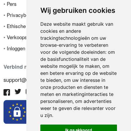
•
Pers
Wij gebruiken cookies
•
Privacybeleid
Deze website maakt gebruik van
•
Ethische code
cookies en andere
•
Verkoopsvoorwaarden
trackingtechnologieën om uw
browse-ervaring te verbeteren
•
Inloggen
voor de volgende doeleinden:
om
de basisfunctionaliteit van de
Verbind met ons
website mogelijk te maken
,
om
een betere ervaring op de website
support@hiringnotes.com
te bieden
,
om uw interesse in
onze producten en diensten te
meten en marketinginteracties te
personaliseren
,
om advertenties
weer te geven die relevanter voor
u zijn
.
Ik ga akkoord