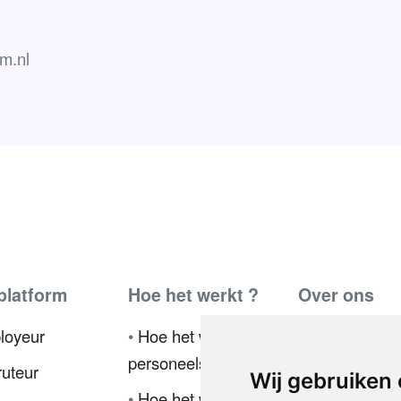
m.nl
platform
Hoe het werkt ?
Over ons
loyeur
•
Hoe het werkt voor
•
Ambassador
personeelsmanagers
uteur
•
Pers
Wij gebruiken
•
Hoe het werkt voor