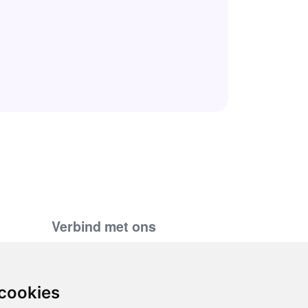
Verbind met ons
support@hiringnotes.com
 cookies