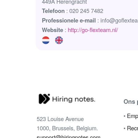
449A Herengracht
Telefoon
: 020 245 7482
Professionele e-mail
: info@goflextea
Website
:
http://go-flexteam.nl/
Ons 
•
Emp
523 Louise Avenue
1000, Brussels, Belgium.
•
Recr
support@hiringnotes.com