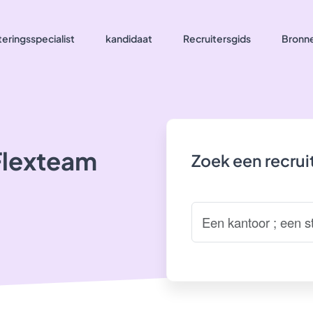
eringsspecialist
kandidaat
Recruitersgids
Bronn
Flexteam
Zoek een recru