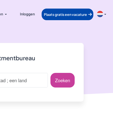
en
Inloggen
Plaats gratis een vacature
itmentbureau
Zoeken