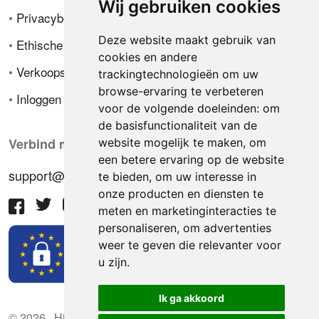
Wij gebruiken cookies
•
Privacybeleid
Deze website maakt gebruik van
•
Ethische code
cookies en andere
•
Verkoopsvoorwaarden
trackingtechnologieën om uw
browse-ervaring te verbeteren
•
Inloggen
voor de volgende doeleinden:
om
de basisfunctionaliteit van de
Verbind met ons
website mogelijk te maken
,
om
een betere ervaring op de website
support@hiringnotes.com
te bieden
,
om uw interesse in
onze producten en diensten te
meten en marketinginteracties te
personaliseren
,
om advertenties
weer te geven die relevanter voor
u zijn
.
Ik ga akkoord
© 2026 Hiring Notes. Internationaal wervingsplatform