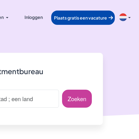
en
Inloggen
Plaats gratis een vacature
itmentbureau
Zoeken