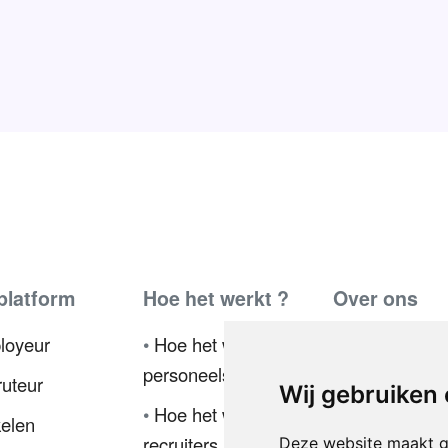
platform
Hoe het werkt ?
Over ons
loyeur
•
Hoe het werkt voor
•
Ambassador
personeelsmanagers
uteur
•
Pers
Wij gebruiken
•
Hoe het werkt voor
kelen
•
Privacybelei
recruiters
Deze website maakt g