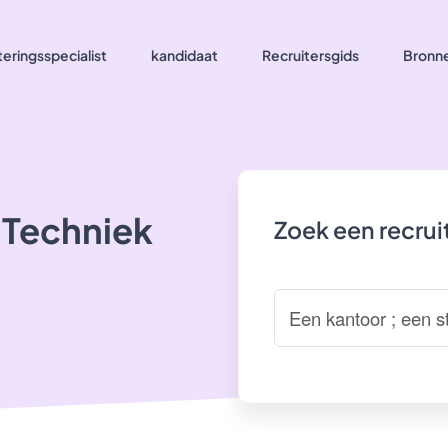
eringsspecialist
kandidaat
Recruitersgids
Bronn
 Techniek
Zoek een recru