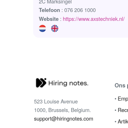
2C Marksingel
Telefoon
: 076 206 1000
Website
:
https://www.axstechniek.nl/
Ons 
•
Emp
523 Louise Avenue
1000, Brussels, Belgium.
•
Recr
support@hiringnotes.com
•
Arti