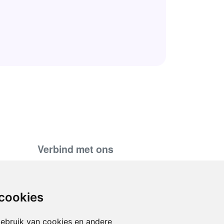
Verbind met ons
support@hiringnotes.com
 cookies
d
ebruik van cookies en andere