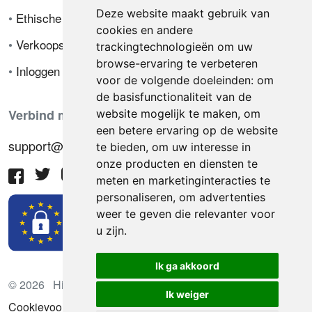
Deze website maakt gebruik van
•
Ethische code
cookies en andere
•
Verkoopsvoorwaarden
trackingtechnologieën om uw
browse-ervaring te verbeteren
•
Inloggen
voor de volgende doeleinden:
om
de basisfunctionaliteit van de
Verbind met ons
website mogelijk te maken
,
om
een betere ervaring op de website
support@hiringnotes.com
te bieden
,
om uw interesse in
onze producten en diensten te
meten en marketinginteracties te
personaliseren
,
om advertenties
weer te geven die relevanter voor
u zijn
.
Ik ga akkoord
© 2026 Hiring Notes. Internationaal wervingsplatform
Ik weiger
Cookievoorkeuren bijwerken