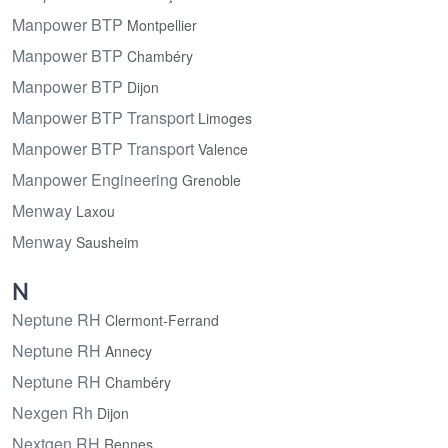
Manpower BTP
Montpellier
Manpower BTP
Chambéry
Manpower BTP
Dijon
Manpower BTP Transport
Limoges
Manpower BTP Transport
Valence
Manpower Engineering
Grenoble
Menway
Laxou
Menway
Sausheim
N
Neptune RH
Clermont-Ferrand
Neptune RH
Annecy
Neptune RH
Chambéry
Nexgen Rh
Dijon
Nextgen RH
Rennes