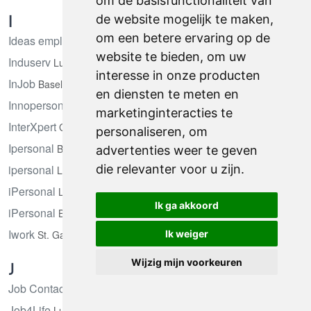
om de basisfunctionaliteit van
I
de website mogelijk te maken
,
om een betere ervaring op de
Ideas emplois
Fribourg
website te bieden
,
om uw
Induserv
Luzern
interesse in onze producten
InJob
Basel
en diensten te meten en
Innopersonal
St. Gallen
marketinginteracties te
InterXpert
Genève
personaliseren
,
om
Ipersonal
Bern
advertenties weer te geven
ipersonal
die relevanter voor u zijn
.
Luzern
iPersonal
Luzern
Ik ga akkoord
iPersonal
Basel
Iwork
St. Gallen
Ik weiger
Wijzig mijn voorkeuren
J
Job Contact
Lugano
Job4Life
Luzern