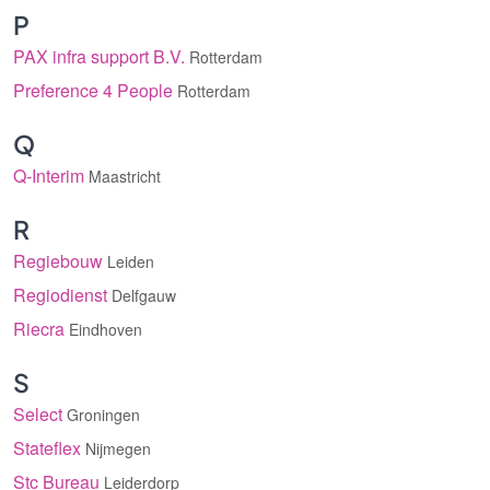
P
PAX infra support B.V.
Rotterdam
Preference 4 People
Rotterdam
Q
Q-Interim
Maastricht
R
Regiebouw
Leiden
Regiodienst
Delfgauw
Riecra
Eindhoven
S
Select
Groningen
Stateflex
Nijmegen
Stc Bureau
Leiderdorp