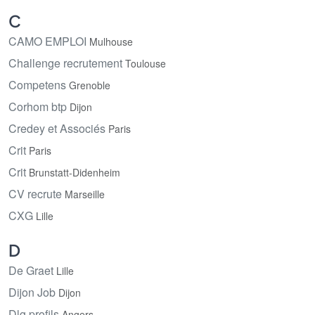
C
CAMO EMPLOI
Mulhouse
Challenge recrutement
Toulouse
Competens
Grenoble
Corhom btp
Dijon
Credey et Associés
Paris
Crit
Paris
Crit
Brunstatt-Didenheim
CV recrute
Marseille
CXG
Lille
D
De Graet
Lille
Dijon Job
Dijon
Dlg profils
Angers