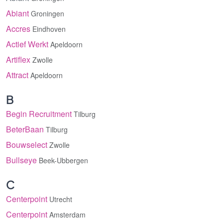
Abiant
Groningen
Accres
Eindhoven
Actief Werkt
Apeldoorn
Artiflex
Zwolle
Attract
Apeldoorn
B
Begin Recruitment
Tilburg
BeterBaan
Tilburg
Bouwselect
Zwolle
Bullseye
Beek-Ubbergen
C
Centerpoint
Utrecht
Centerpoint
Amsterdam