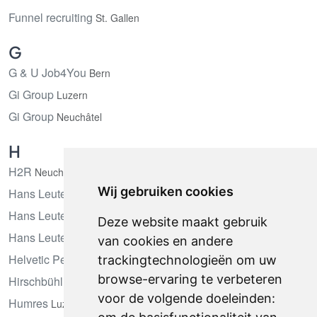
Funnel recruiting
St. Gallen
G
G & U Job4You
Bern
Gi Group
Luzern
Gi Group
Neuchâtel
H
H2R
Neuchâtel
Wij gebruiken cookies
Hans Leutenegger
Bern
Hans Leutenegger
Luzern
Deze website maakt gebruik
Hans Leutenegger
St. Gallen
van cookies en andere
Helvetic Personal
trackingtechnologieën om uw
St. Gallen
browse-ervaring te verbeteren
Hirschbühl
Luzern
voor de volgende doeleinden:
Humres
Luzern