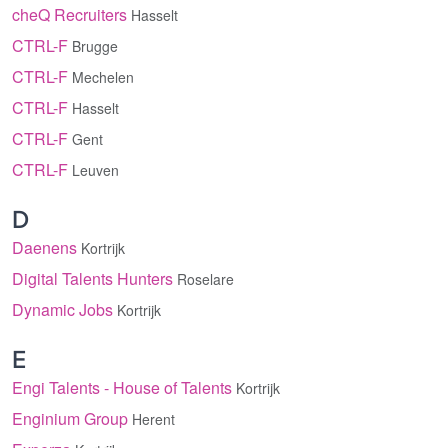
cheQ Recruiters
Hasselt
CTRL-F
Brugge
CTRL-F
Mechelen
CTRL-F
Hasselt
CTRL-F
Gent
CTRL-F
Leuven
D
Daenens
Kortrijk
Digital Talents Hunters
Roselare
Dynamic Jobs
Kortrijk
E
Engi Talents - House of Talents
Kortrijk
Enginium Group
Herent