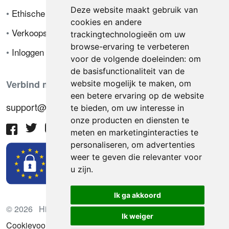
Deze website maakt gebruik van
•
Ethische code
cookies en andere
•
Verkoopsvoorwaarden
trackingtechnologieën om uw
browse-ervaring te verbeteren
•
Inloggen
voor de volgende doeleinden:
om
de basisfunctionaliteit van de
Verbind met ons
website mogelijk te maken
,
om
een betere ervaring op de website
support@hiringnotes.com
te bieden
,
om uw interesse in
onze producten en diensten te
meten en marketinginteracties te
personaliseren
,
om advertenties
weer te geven die relevanter voor
u zijn
.
Ik ga akkoord
© 2026 Hiring Notes. Internationaal wervingsplatform
Ik weiger
Cookievoorkeuren bijwerken