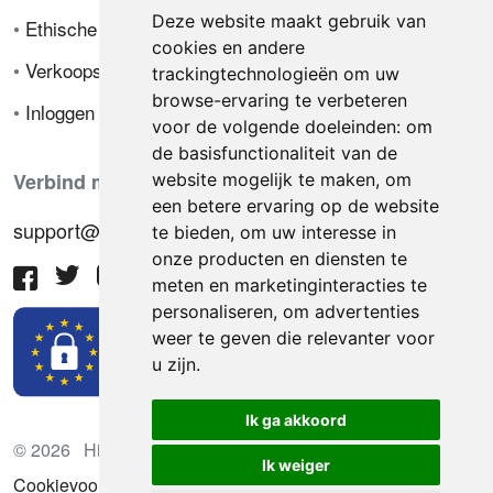
Deze website maakt gebruik van
•
Ethische code
cookies en andere
•
Verkoopsvoorwaarden
trackingtechnologieën om uw
browse-ervaring te verbeteren
•
Inloggen
voor de volgende doeleinden:
om
de basisfunctionaliteit van de
Verbind met ons
website mogelijk te maken
,
om
een betere ervaring op de website
support@hiringnotes.com
te bieden
,
om uw interesse in
onze producten en diensten te
meten en marketinginteracties te
personaliseren
,
om advertenties
weer te geven die relevanter voor
u zijn
.
Ik ga akkoord
© 2026 Hiring Notes. Internationaal wervingsplatform
Ik weiger
Cookievoorkeuren bijwerken