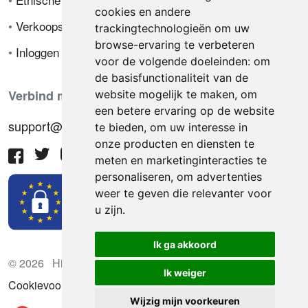
cookies en andere
•
Verkoopsvoorwaarden
trackingtechnologieën om uw
browse-ervaring te verbeteren
•
Inloggen
voor de volgende doeleinden:
om
de basisfunctionaliteit van de
Verbind met ons
website mogelijk te maken
,
om
een betere ervaring op de website
support@hiringnotes.com
te bieden
,
om uw interesse in
onze producten en diensten te
meten en marketinginteracties te
personaliseren
,
om advertenties
weer te geven die relevanter voor
u zijn
.
Ik ga akkoord
© 2026 Hiring Notes. Internationaal wervingsplatform
Ik weiger
Cookievoorkeuren bijwerken
Wijzig mijn voorkeuren