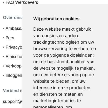
•
FAQ Werkgevers
Over ons
Wij gebruiken cookies
•
Ambassador
Deze website maakt gebruik
van cookies en andere
•
Pers
trackingtechnologieën om uw
•
Privacybeleid
browse-ervaring te verbeteren
voor de volgende doeleinden:
•
Ethische code
om de basisfunctionaliteit van
•
Verkoopsvoorwaarden
de website mogelijk te maken
,
•
Inloggen
om een betere ervaring op de
website te bieden
,
om uw
interesse in onze producten
Verbind met ons
en diensten te meten en
support@hiringnotes.com
marketinginteracties te
personaliseren
,
om